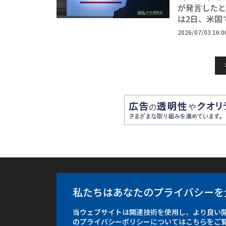
が発言したと
は2日、米国
2026/07/03 16:0
フォーカス台湾
中央通訊社
私たちはあなたのプライバシーを
有料購読
ご意見・お
当ウェブサイトは関連技術を使用し、より良い
のプライバシーポリシーについてはこちらをご
プライバシ