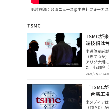
影片來源：台湾ニュース@中央社フォーカス
TSMC
TSMCが
端技術は
半導体受託製
（ぎてつか）
アリゾナ州に
た。行政院（
2026/07/17 13:5
「TSMC
「台湾工
米メディアは
（TSMC）