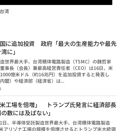
台湾
米国に追加投資 政府「最大の生産能力や最先
台湾に」
造世界最大手、台湾積体電路製造（TSMC）の魏哲家
董事長（会長）兼最高経営責任者（CEO）は16日、米
1000億米ドル（約16兆円）を追加投資すると発表し
内閣）や経済部（経済省）は...
5
が米工場を倍増」 トランプ氏発言に経済部長
場の数には及ばない」
1日、半導体受託製造世界最大手、台湾積体電路製造
が米アリゾナ工場の規模を倍増させるとトランプ米大統領