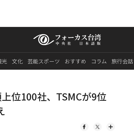
観光
文化
芸能スポーツ
おすすめ
コラム
旅行会話
上位100社、TSMCが9位
え