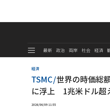
最新
政治
両岸
社会
経済
経済
TSMC
/
世界の時価総額
に浮上 1兆米ドル超
2026/06/09 11:55