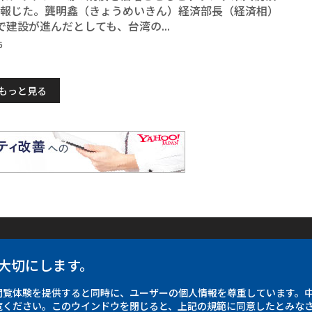
報じた。龔明鑫（きょうめいきん）経済部長（経済相）
で建設が進んだとしても、台湾の...
6
もっと見る
各国語サイト
SNS公式
について
フォーカス台湾
Fac
大切にします。
中央通訊社
X（旧
問い合わせ
Focus Taiwan
Inst
閲覧体験を提供すると同時に、ユーザーの個人情報を尊重しています。
覧ください。このウインドウを閉じると、上記の規範に同意したとみな
ーポリシー
Fokus Taiwan