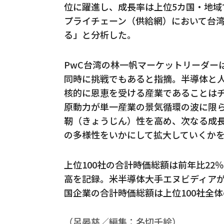
位に躍進し、成長率は上位5カ国・地域
プライチェーン（供給網）において台
る」と分析した。
PwC台湾の林一帆マーケットリーダー
同時に挑戦でもあると指摘。半導体と人
核的に恩恵を受ける産業であることは
原動力が単一産業の景気循環の波に限
靭（きょうじん）性を高め、次なる成
の多様性をいかにして拡大していくか
上位100社の合計時価総額は前年比22％
高を記録。米半導体大手エヌビディア
国企業の合計時価総額は上位100社全体
（呂晏慈／編集：名切千絵）