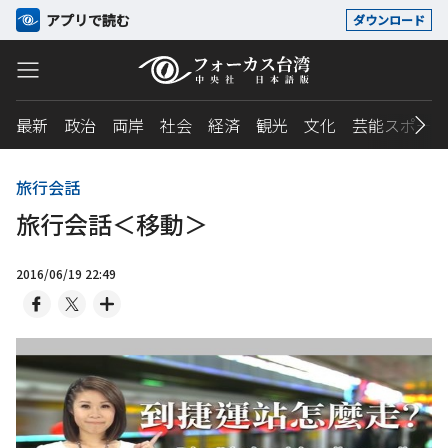
アプリで読む
ダウンロード
最新
政治
両岸
社会
経済
観光
文化
芸能スポーツ
旅行会話
旅行会話＜移動＞
2016/06/19 22:49