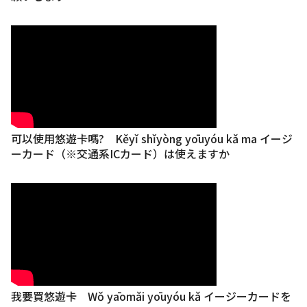
可以使用悠遊卡嗎? Kěyǐ shǐyòng yōuyóu kǎ ma イージ
ーカード（※交通系ICカード）は使えますか
我要買悠遊卡 Wǒ yāomǎi yōuyóu kǎ イージーカードを