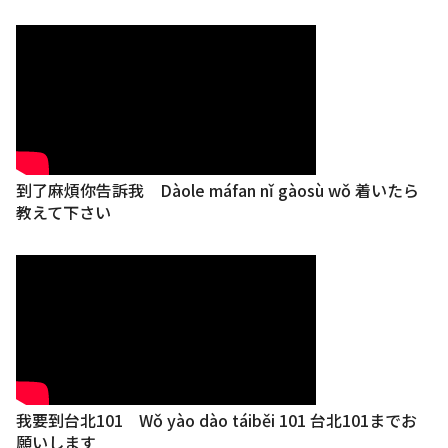
到了麻煩你告訴我 Dàole máfan nǐ gàosù wǒ 着いたら
教えて下さい
我要到台北101 Wǒ yào dào táiběi 101 台北101までお
願いします