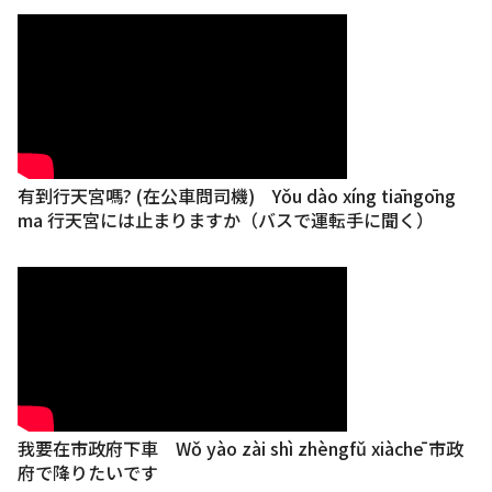
有到行天宮嗎? (在公車問司機) Yǒu dào xíng tiāngōng
ma 行天宮には止まりますか（バスで運転手に聞く）
我要在市政府下車 Wǒ yào zài shì zhèngfǔ xiàchē 市政
府で降りたいです