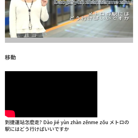
移動
到捷運站怎麼走? Dào jié yùn zhàn zěnme zǒu メトロの
駅にはどう行けばいいですか