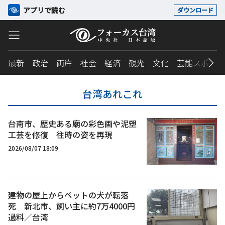
アプリで読む
ダウンロード
最新
政治
両岸
社会
経済
観光
文化
芸能スポーツ
台湾あれこれ
台南市、歴史ある廟の彩色画や泥塑
工芸を修復 往時の姿を再現
2026/08/07 18:09
建物の屋上からペットの犬が転落
死 新北市、飼い主に約7万4000円
過料／台湾