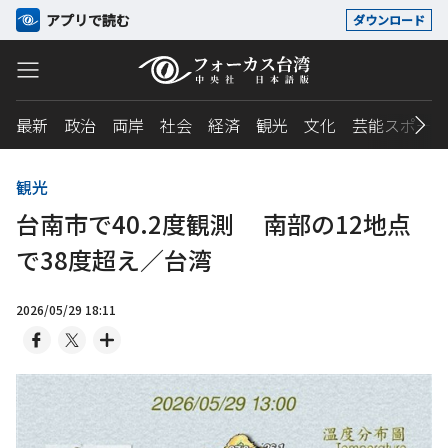
アプリで読む
ダウンロード
最新
政治
両岸
社会
経済
観光
文化
芸能スポーツ
観光
台南市で40.2度観測 南部の12地点
で38度超え／台湾
2026/05/29 18:11