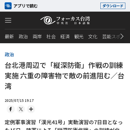
アプリで読む
ダウンロード
最新
政治
両岸
社会
経済
観光
文化
芸能スポーツ
政治
台北港周辺で「縦深防衛」作戦の訓練
実施 六重の障害物で敵の前進阻む／台
湾
2025/07/15 19:17
定例軍事演習「漢光41号」実動演習の7日目となっ
た15日、陸軍による「縦深防衛作戦」の訓練が北