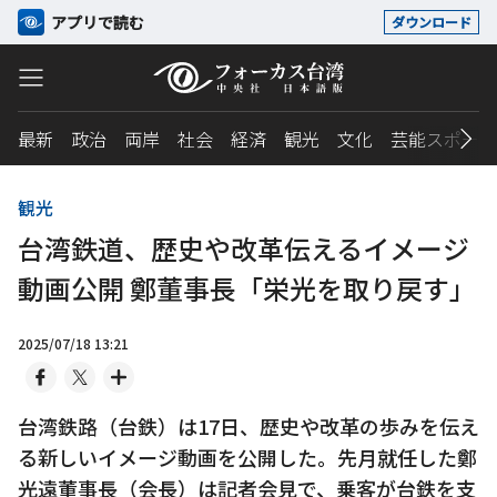
アプリで読む
ダウンロード
最新
政治
両岸
社会
経済
観光
文化
芸能スポーツ
観光
台湾鉄道、歴史や改革伝えるイメージ
動画公開 鄭董事長「栄光を取り戻す」
2025/07/18 13:21
台湾鉄路（台鉄）は17日、歴史や改革の歩みを伝え
る新しいイメージ動画を公開した。先月就任した鄭
光遠董事長（会長）は記者会見で、乗客が台鉄を支