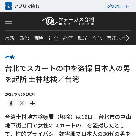
アプリで読む
ダウンロード
最新
政治
両岸
社会
経済
観光
文化
芸能スポーツ
社会
台北でスカートの中を盗撮 日本人の男
を起訴 士林地検／台湾
2025/07/16 18:37
台湾士林地方検察署（地検）は16日、台北市の中山
地下街出口で女性のスカートの中を盗撮したとし
て、性的プライバシー妨害罪で日本人の30代の男を