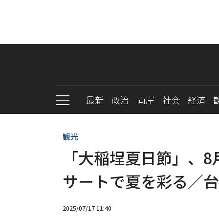
最新
政治
両岸
社会
経済
観光
「大稲埕夏日節」、8
サートで夏を彩る／台
2025/07/17 11:40