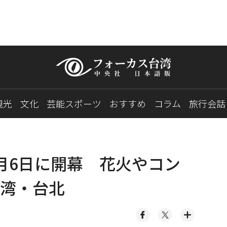
観光
文化
芸能スポーツ
おすすめ
コラム
旅行会話
月6日に開幕 花火やコン
湾・台北