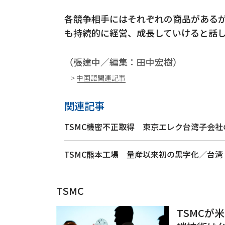
各競争相手にはそれぞれの商品があるが
も持続的に経営、成長していけると話
（張建中／編集：田中宏樹）
> 中国語関連記事
関連記事
TSMC機密不正取得 東京エレク台湾子会
TSMC熊本工場 量産以来初の黒字化／台湾
TSMC
TSMCが