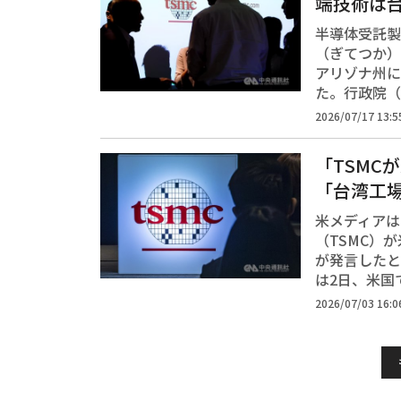
端技術は
半導体受託製
（ぎてつか）
アリゾナ州に
た。行政院（
2026/07/17 13:5
「TSMC
「台湾工
米メディアは
（TSMC）
が発言したと
は2日、米国
2026/07/03 16:0