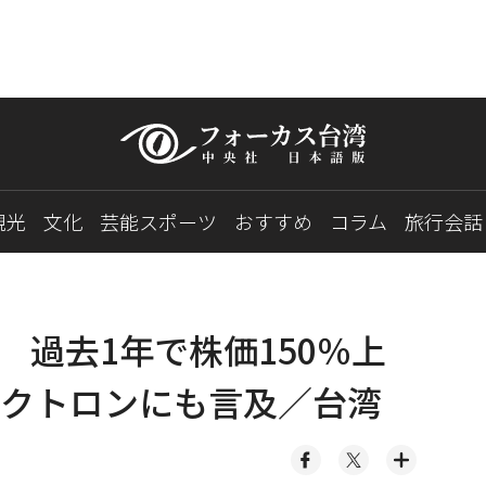
観光
文化
芸能スポーツ
おすすめ
コラム
旅行会話
会 過去1年で株価150％上
クトロンにも言及／台湾