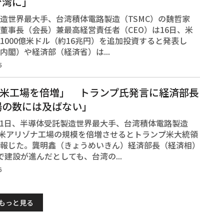
台湾に」
造世界最大手、台湾積体電路製造（TSMC）の魏哲家
董事長（会長）兼最高経営責任者（CEO）は16日、米
1000億米ドル（約16兆円）を追加投資すると発表し
内閣）や経済部（経済省）は...
5
が米工場を倍増」 トランプ氏発言に経済部長
場の数には及ばない」
1日、半導体受託製造世界最大手、台湾積体電路製造
が米アリゾナ工場の規模を倍増させるとトランプ米大統領
報じた。龔明鑫（きょうめいきん）経済部長（経済相）
で建設が進んだとしても、台湾の...
6
もっと見る