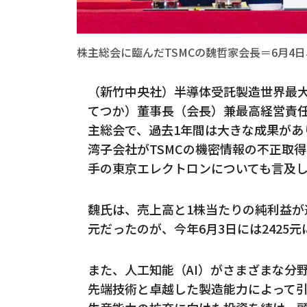
株主総会に臨んだTSMCの魏哲家会長＝6月4
（新竹中央社）半導体受託製造世界最大
てつか）董事長（会長）兼最高経営責任
主総会で、過去1年間は大きな成果があ
湾子会社がTSMCの機密情報の不正取
手の東京エレクトロンについても言及
魏氏は、売上高と1株当たりの純利益が過
元だったのが、今年6月3日には2425
また、人工知能（AI）がさまざまな分
先端技術と卓越した製造能力によって