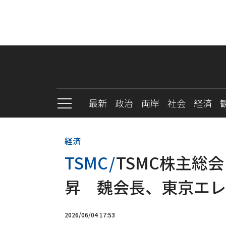
最新
政治
両岸
社会
経済
経済
TSMC
/
TSMC株主総
昇 魏会長、東京エレ
2026/06/04 17:53