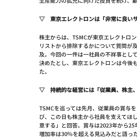
生産能力の拡充に向けた投資を続け、
▽ 東京エレクトロンは「非常に良い
株主からは、TSMCが東京エレクトロ
リストから排除するかについて質問が
及。今回の一件は一社員の不祥事とし
決めたとし、東京エレクトロンは今後
た。
▽ 持続的な経営には「従業員、株主
TSMCを巡っては先月、従業員の賞与
び、この日も株主から社員を支えてほ
意する」と回答。賞与は2023年から2
増加率は30％を超える見込みだと語っ