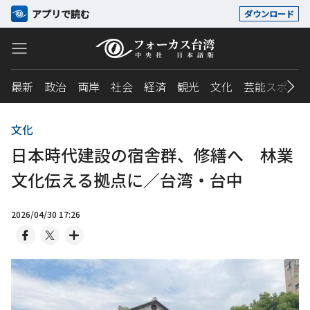
アプリで読む
ダウンロード
最新
政治
両岸
社会
経済
観光
文化
芸能スポーツ
文化
日本時代建設の宿舎群、修繕へ 林業
文化伝える拠点に／台湾・台中
2026/04/30 17:26