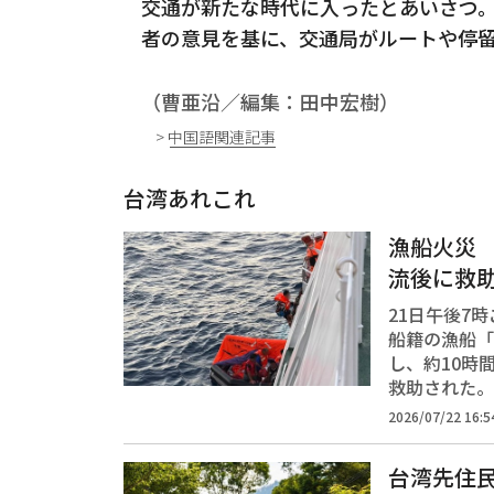
交通が新たな時代に入ったとあいさつ。
者の意見を基に、交通局がルートや停
（曹亜沿／編集：田中宏樹）
> 中国語関連記事
台湾あれこれ
漁船火災 
流後に救
21日午後7
船籍の漁船「
し、約10時
救助された。
2026/07/22 16:5
台湾先住