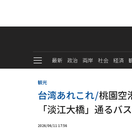
最新
政治
両岸
社会
経済
観光
台湾あれこれ
/
桃園空
「淡江大橋」通るバス
2026/06/11 17:56