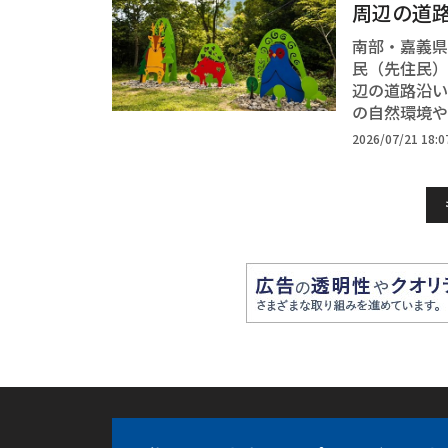
周辺の道路
南部・嘉義県
民（先住民）
辺の道路沿い
の自然環境や
2026/07/21 18:0
フォーカス台湾
中央通訊社