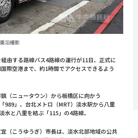
亜沿撮影
経由する路線バス4路線の運行が11日、正式に
国際空港まで、約1時間でアクセスできるよう
市鎮（ニュータウン）から板橋区に向かう
「989」、台北メトロ（MRT）淡水駅から八里
淡水と八里を結ぶ「115」の4路線。
友宜（こうゆうぎ）市長は、淡水北部地域の公共