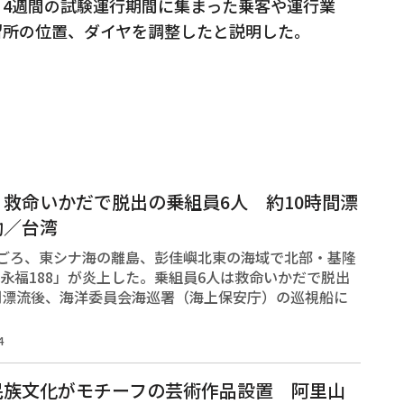
4週間の試験運行期間に集まった乗客や運行業
留所の位置、ダイヤを調整したと説明した。
救命いかだで脱出の乗組員6人 約10時間漂
助／台湾
時ごろ、東シナ海の離島、彭佳嶼北東の海域で北部・基隆
永福188」が炎上した。乗組員6人は救命いかだで脱出
間漂流後、海洋委員会海巡署（海上保安庁）の巡視船に
4
民族文化がモチーフの芸術作品設置 阿里山