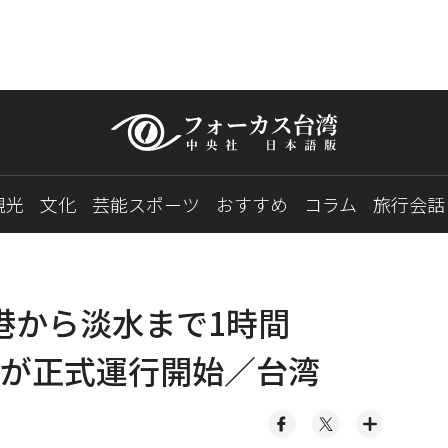
観光
文化
芸能スポーツ
おすすめ
コラム
旅行会話
港から淡水まで1時間
が正式運行開始／台湾