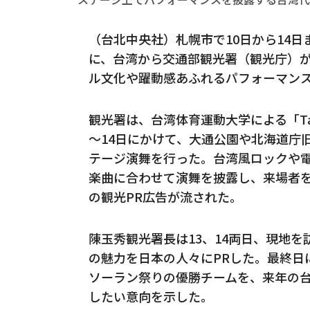
（台北中央社）札幌市で10日から14日ま
に、台湾から交通部観光署（観光庁）
ル文化や躍動感あふれるパフォーマン
観光署は、台湾体育運動大学による「Tai
～14日にかけて、大通公園や北海道庁
テージ演舞を行った。台湾風ロックや
楽曲に合わせて演舞を披露し、来場者
の観光PR広告が流された。
陳玉秀観光署長は13、14両日、現地
の魅力を日本の人々にPRした。最終日に
ソーラン祭りの優勝チームを、来年の
したい意向を示した。