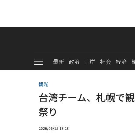
最新
政治
両岸
社会
経済
観光
台湾チーム、札幌で観光
祭り
2026/06/15 18:28