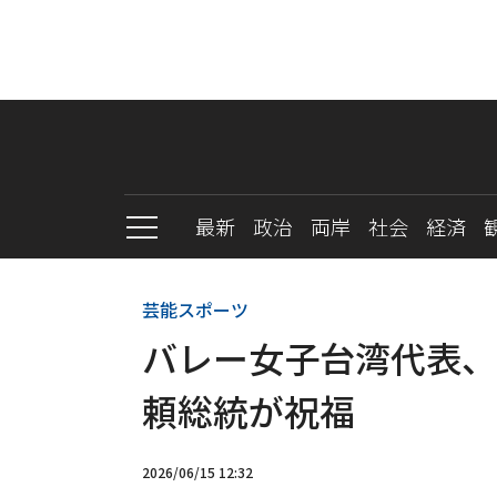
最新
政治
両岸
社会
経済
芸能スポーツ
バレー女子台湾代表、
頼総統が祝福
2026/06/15 12:32