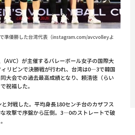
した台湾代表（instagram.com/avcvolleyよ
（AVC）が主催するバレーボール女子の国際大
フィリピンで決勝戦が行われ、台湾は0—3で韓国
て同大会での過去最高成績となり、頼清徳（らい
クで祝福した。
ンと対戦した。平均身長180センチ台のカザフス
な攻撃で序盤から圧倒。3—0のストレートで破
た。