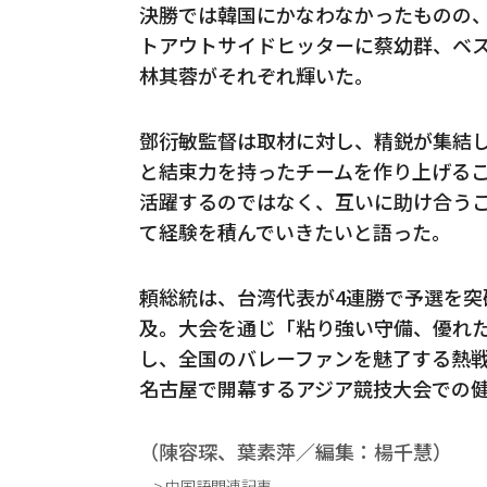
決勝では韓国にかなわなかったものの
トアウトサイドヒッターに蔡幼群、ベ
林其蓉がそれぞれ輝いた。
鄧衍敏監督は取材に対し、精鋭が集結
と結束力を持ったチームを作り上げる
活躍するのではなく、互いに助け合う
て経験を積んでいきたいと語った。
頼総統は、台湾代表が4連勝で予選を
及。大会を通じ「粘り強い守備、優れ
し、全国のバレーファンを魅了する熱戦
名古屋で開幕するアジア競技大会での
（陳容琛、葉素萍／編集：楊千慧）
> 中国語関連記事