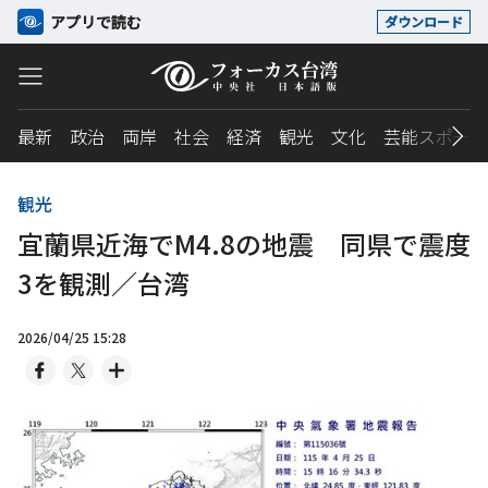
アプリで読む
ダウンロード
最新
政治
両岸
社会
経済
観光
文化
芸能スポーツ
観光
宜蘭県近海でM4.8の地震 同県で震度
3を観測／台湾
2026/04/25 15:28