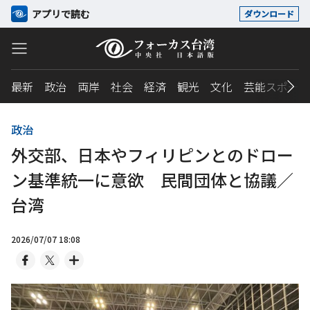
アプリで読む
ダウンロード
最新
政治
両岸
社会
経済
観光
文化
芸能スポーツ
政治
外交部、日本やフィリピンとのドロー
ン基準統一に意欲 民間団体と協議／
台湾
2026/07/07 18:08