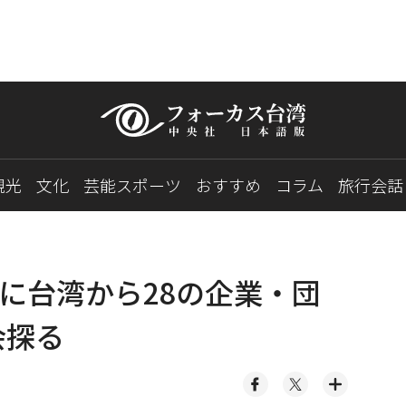
観光
文化
芸能スポーツ
おすすめ
コラム
旅行会話
に台湾から28の企業・団
会探る