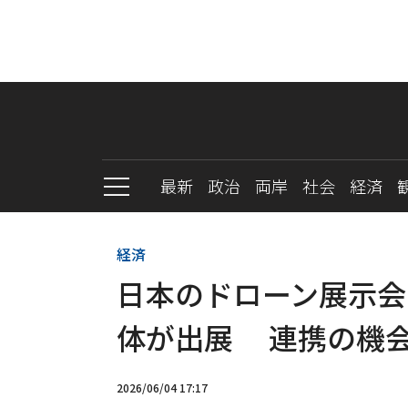
最新
政治
両岸
社会
経済
経済
日本のドローン展示会
体が出展 連携の機
2026/06/04 17:17