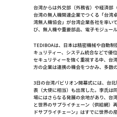
台湾からは外交部（外務省）や経済部
台湾の無人機関連企業でつくる「台湾卓越
湾無人機協会」が台湾企業各社を率い
び、無人機や重要部品、電子モジュー
TEDIBOAは、日本は精密機械や自動
キュリティー、システム統合などで優
セキュリティーを強く重視する中、台
方の企業は連携の機会をつかみ、多数
3日の台湾パビリオン開幕式には、台
表（大使に相当）も出席した。李氏は
場にはさらなる発展の余地があり、台
と世界のサプライチェーン（供給網）
ドサプライチェーン」はすでに世界の