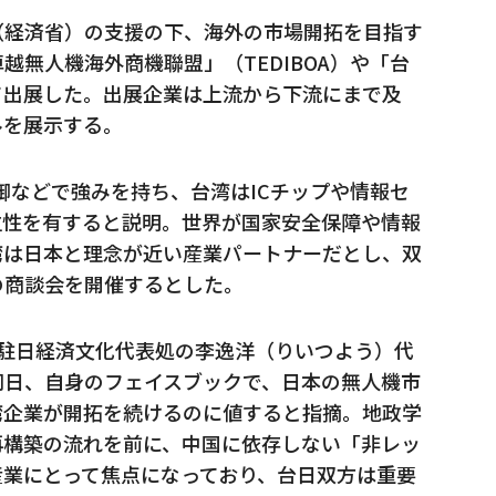
（経済省）の支援の下、海外の市場開拓を目指す
無人機海外商機聯盟」（TEDIBOA）や「台
て出展した。出展企業は上流から下流にまで及
ルを展示する。
制御などで強みを持ち、台湾はICチップや情報セ
位性を有すると説明。世界が国家安全保障や情報
湾は日本と理念が近い産業パートナーだとし、双
の商談会を開催するとした。
北駐日経済文化代表処の李逸洋（りいつよう）代
同日、自身のフェイスブックで、日本の無人機市
湾企業が開拓を続けるのに値すると指摘。地政学
再構築の流れを前に、中国に依存しない「非レッ
産業にとって焦点になっており、台日双方は重要