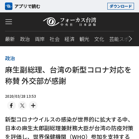
アプリで読む
ダウンロード
最新
政治
両岸
社会
経済
観光
文化
芸能スポーツ
政治
麻生副総理、台湾の新型コロナ対応を
称賛 外交部が感謝
2020/03/28 13:53
新型コロナウイルスの感染が世界的に拡大する中、
日本の麻生太郎副総理兼財務大臣が台湾の防疫対策
を評価し、世界保健機関（WHO）参加を支持する