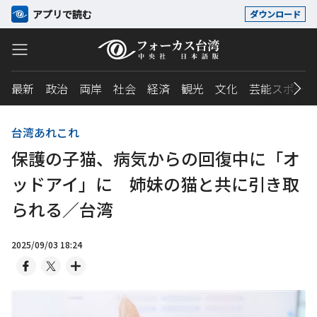
アプリで読む
ダウンロード
最新
政治
両岸
社会
経済
観光
文化
芸能スポーツ
台湾あれこれ
保護の子猫、病気からの回復中に「オ
ッドアイ」に 姉妹の猫と共に引き取
られる／台湾
2025/09/03 18:24