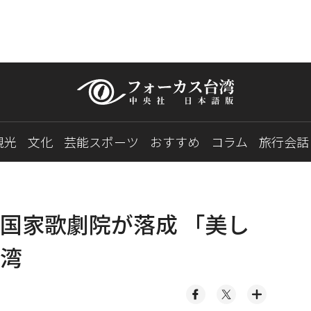
観光
文化
芸能スポーツ
おすすめ
コラム
旅行会話
国家歌劇院が落成 「美し
湾