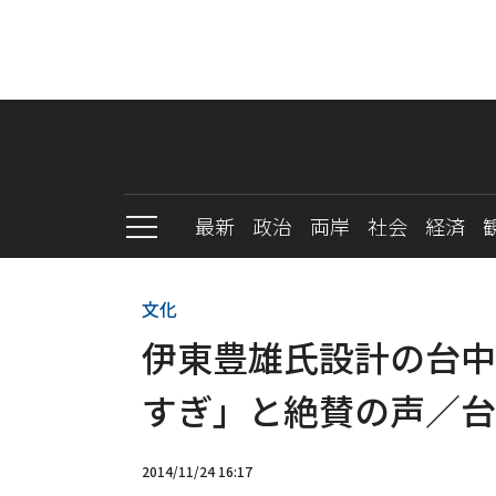
最新
政治
両岸
社会
経済
文化
伊東豊雄氏設計の台中
すぎ」と絶賛の声／台
2014/11/24 16:17