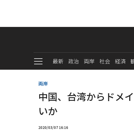
最新
政治
両岸
社会
経済
両岸
中国、台湾からドメイ
いか
2020/03/07 16:16