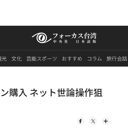
観光
文化
芸能スポーツ
おすすめ
コラム
旅行会話
ン購入 ネット世論操作狙