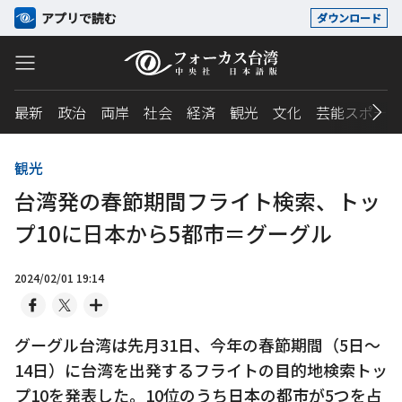
アプリで読む
ダウンロード
最新
政治
両岸
社会
経済
観光
文化
芸能スポーツ
観光
台湾発の春節期間フライト検索、トッ
プ10に日本から5都市＝グーグル
2024/02/01 19:14
グーグル台湾は先月31日、今年の春節期間（5日～
14日）に台湾を出発するフライトの目的地検索トッ
プ10を発表した。10位のうち日本の都市が5つを占