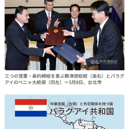
三つの覚書・条約締結を喜ぶ頼清徳総統（奥右）とパラグ
アイのペニャ大統領（同左）＝5月8日、台北市