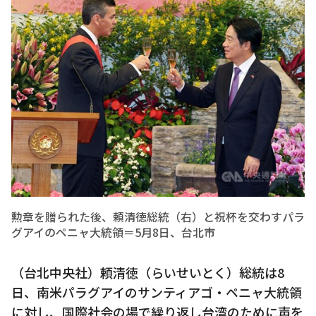
勲章を贈られた後、頼清徳総統（右）と祝杯を交わすパラ
グアイのペニャ大統領＝5月8日、台北市
（台北中央社）頼清徳（らいせいとく）総統は8
日、南米パラグアイのサンティアゴ・ペニャ大統領
に対し、国際社会の場で繰り返し台湾のために声を