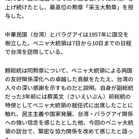
上げ続けたとし、最高位の勲章「采玉大勲章」を授
与した。
中華民国（台湾）とパラグアイは1957年に国交を
樹立した。ペニャ大統領は7日から10日までの日程
で台湾を訪問している。
頼総統は同勲章について、ペニャ大統領による両国
の友好関係深化への卓越した貢献をたたえ、台湾の
人々の深い感謝を示すものだと説明。自身が副総統
だった3年前には蔡英文（さいえいぶん）前総統の
特使としてペニャ大統領の就任式に出席したことに
触れ、民主主義や国家発展、台湾・パラグアイ関係
への強い信念を感じたとした他、今回のペニャ大統
領の訪台で、緊密な協力関係を改めて感じたと語っ