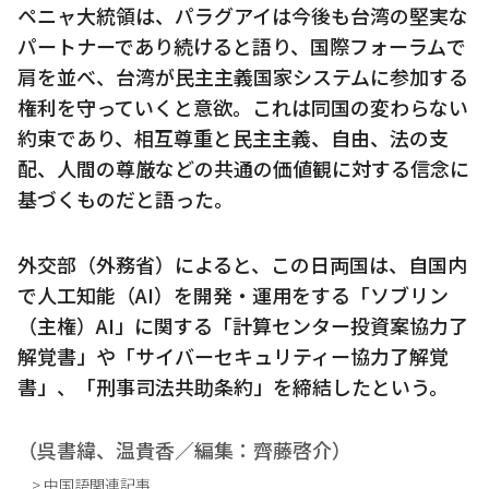
ペニャ大統領は、パラグアイは今後も台湾の堅実な
パートナーであり続けると語り、国際フォーラムで
肩を並べ、台湾が民主主義国家システムに参加する
権利を守っていくと意欲。これは同国の変わらない
約束であり、相互尊重と民主主義、自由、法の支
配、人間の尊厳などの共通の価値観に対する信念に
基づくものだと語った。
外交部（外務省）によると、この日両国は、自国内
で人工知能（AI）を開発・運用をする「ソブリン
（主権）AI」に関する「計算センター投資案協力了
解覚書」や「サイバーセキュリティー協力了解覚
書」、「刑事司法共助条約」を締結したという。
（呉書緯、温貴香／編集：齊藤啓介）
> 中国語関連記事