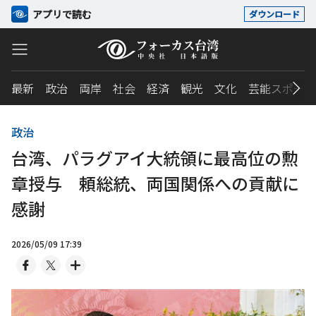
アプリで読む
ダウンロード
最新
政治
両岸
社会
経済
観光
文化
芸能スポーツ
政治
台湾、パラグアイ大統領に最高位の勲
章授与 頼総統、両国関係への貢献に
感謝
2026/05/09 17:39