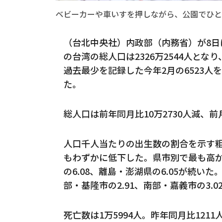
ベビーカーや車いすを押しながら、公園でひと
（台北中央社）内政部（内務省）が8日
の台湾の総人口は2326万2544人とな
過去最少を記録した今年2月の6523人
た。
総人口は前年同月比10万2730人減、前
人口千人当たりの出生数の割合を示す粗
もわずかに低下した。県市別で最も高か
の6.08、離島・澎湖県の6.05が続い
部・基隆市の2.91、南部・嘉義市の3.
死亡数は1万5994人。昨年同月比121