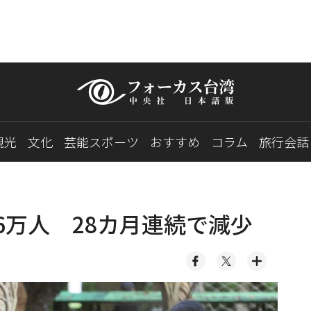
観光
文化
芸能スポーツ
おすすめ
コラム
旅行会話
6万人 28カ月連続で減少