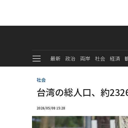
最新
政治
両岸
社会
経済
社会
台湾の総人口、約232
2026/05/08 15:28