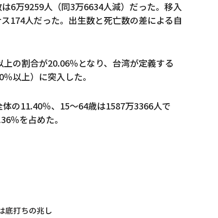
数は6万9259人（同3万6634人減）だった。移入
ス174人だった。出生数と死亡数の差による自
以上の割合が20.06％となり、台湾が定義する
20％以上）に突入した。
体の11.40％、15～64歳は1587万3366人で
0.36％を占めた。
数は底打ちの兆し