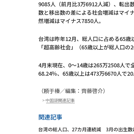
9085人（前月比3万6912人減）、転出
数と移出数の差による社会増減はマイナ
然増減はマイナス7850人。
台湾は昨年12月、総人口に占める65歳
「超高齢社会」（65歳以上が総人口の
4月末現在、0～14歳は265万2508人で全
68.24％、65歳以上は473万6670人で2
（頼于榛／編集：齊藤啓介）
> 中国語関連記事
関連記事
台湾の総人口、27カ月連続減 3月の出生