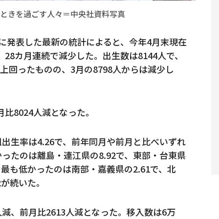
ときを過ごす人々＝中央社資料写真
に発表した最新の統計によると、今年4月末現在
り、28カ月連続で減少した。出生数は8144人で、
を上回ったものの、3月の8798人からは減少し
月比8024人減となった。
出生率は4.26で、前年同月や前月と比べいずれ
ったのは離島・連江県の8.92で、東部・台東県
た。最も低かったのは南部・嘉義県の2.61で、北
02が続いた。
1人減、前月比2613人減となった。移入数は6万