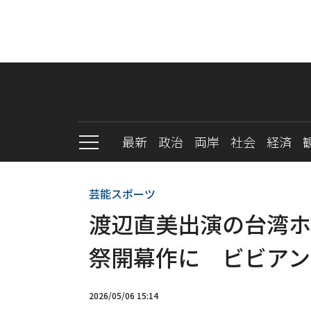
最新
政治
両岸
社会
経済
芸能スポーツ
渡辺直美出演の台湾ホ
祭開幕作に ビビアン
2026/05/06 15:14