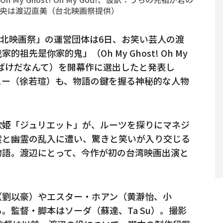
央は渡辺直美（台北映画祭提供）
台北映画祭」の運営団体は6日、お笑い芸人の渡
先是你家的鬼」（Oh My Ghost! Oh My
おばけだなんて）を開幕作に選出したと発表し
スー（徐若瑄）も、物語の鍵を握る神秘的な人物
歌姫「ジュリエット」が、ルーツを探りにマネジ
霊と幽霊の乱入に遭い、驚きと笑いが入り交じる
物語。渡辺にとって、今作が初の台湾映画出演と
（劉以豪）やエスター・ホアン（黄瀞怡、小
。監督・脚本はソーダ（蘇達、Ta Su）。撮影