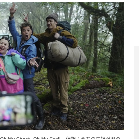
y Ghost! Oh My God!、仮訳：うちの先祖が君の