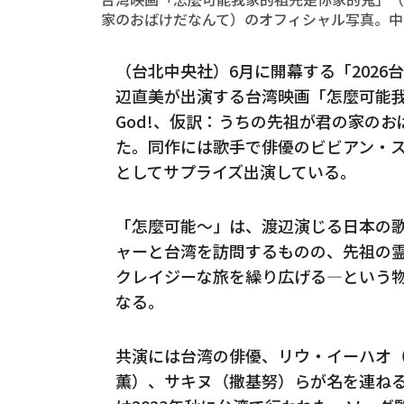
家のおばけだなんて）のオフィシャル写真。中
（台北中央社）6月に開幕する「2026
辺直美が出演する台湾映画「怎麼可能我家的祖
God!、仮訳：うちの先祖が君の家の
た。同作には歌手で俳優のビビアン・
としてサプライズ出演している。
「怎麼可能～」は、渡辺演じる日本の
ャーと台湾を訪問するものの、先祖の
クレイジーな旅を繰り広げる—という
なる。
共演には台湾の俳優、リウ・イーハオ
薫）、サキヌ（撒基努）らが名を連ねる