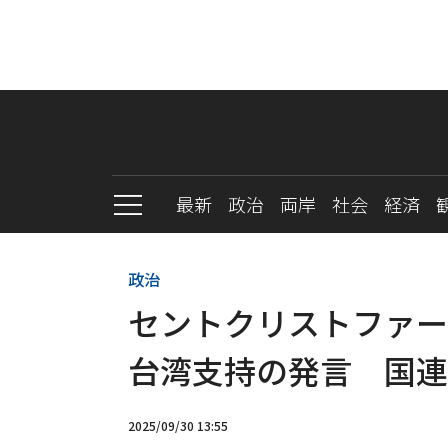
最新
政治
両岸
社会
経済
政治
セントクリストファー
台湾支持の発言 国連
2025/09/30 13:55