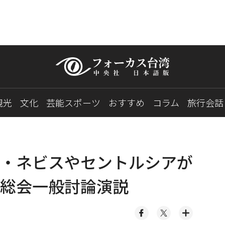
観光
文化
芸能スポーツ
おすすめ
コラム
旅行会話
・ネビスやセントルシアが
総会一般討論演説