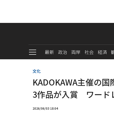
最新
政治
両岸
社会
経済
文化
KADOKAWA主催の
3作品が入賞 ワード
2026/06/03 18:04