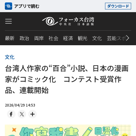
アプリで読む
ダウンロード
最新
政治
両岸
社会
経済
観光
文化
芸能スポーツ
文化
台湾人作家の“百合”小説、日本の漫画
家がコミック化 コンテスト受賞作
品、連載開始
2026/04/29 14:53