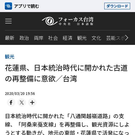
アプリで読む
ダウンロード
最新
政治
両岸
社会
経済
観光
文化
芸能スポーツ
観光
花蓮県、日本統治時代に開かれた古道
の再整備に意欲／台湾
2020/03/20 19:56
日本統治時代に開かれた「八通関越嶺道路」の支
線、「阿桑来戞支線」を再整備し、観光資源にしよ
うとする動きが、地元の東部・花蓮県で活発になっ