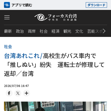
アプリで読む
ダウンロード
最新
政治
両岸
社会
経済
観光
文化
芸能スポーツ
社会
台湾あれこれ
/
高校生がバス車内で
「推しぬい」紛失 運転士が修理して
返却／台湾
2026/07/06 16:47