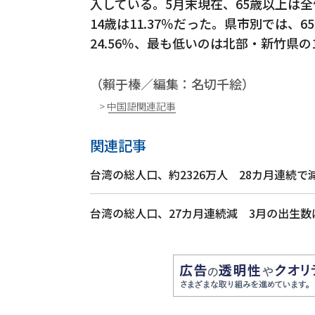
入している。5月末現在、65歳以上は全体の
14歳は11.37％だった。県市別では
24.56％、最も低いのは北部・新竹県の1
（賴于榛／編集：名切千絵）
> 中国語関連記事
関連記事
台湾の総人口、約2326万人 28カ月連続で
台湾の総人口、27カ月連続減 3月の出生