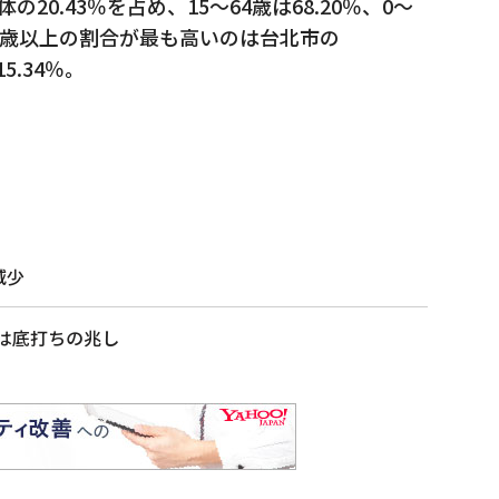
20.43％を占め、15～64歳は68.20％、0～
、65歳以上の割合が最も高いのは台北市の
5.34％。
減少
数は底打ちの兆し