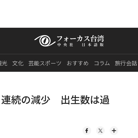
観光
文化
芸能スポーツ
おすすめ
コラム
旅行会話
月連続の減少 出生数は過