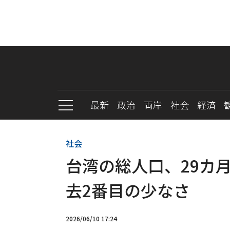
最新
政治
両岸
社会
経済
社会
台湾の総人口、29カ
去2番目の少なさ
2026/06/10 17:24