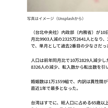
写真はイメージ（Unsplashから）
（台北中央社）内政部（内務省）が10
月比9903人減の2325万2641人とな
で、単月として過去2番目の少なさだっ
人口は前年同月比で10万2829人減少
8326人の減少、転入数から転出数を引
婚姻数は1万1559組で、内訳は異性間が
直近1年で最多となった。
台湾はすでに、総人口に占める65歳以