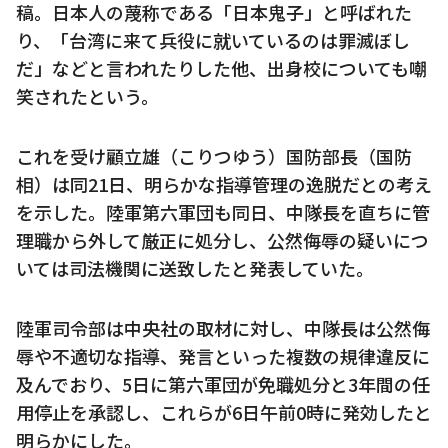
稿。日本人の蔑称である「日本鬼子」と呼ばれた
り、「台湾に来て兵役に就いているのは罪滅ぼし
だ」などと言われたりした他、出身校についても嘲
笑されたという。
これを受け顧立雄（こりつゆう）国防部長（国防
相）は同21日、明らかな指導管理の逸脱だとの考え
を示した。陸軍第六軍団も同日、中隊長を直ちに管
理職から外して厳正に処分し、公然侮辱の疑いにつ
いては司法機関に送致したと発表していた。
陸軍司令部は中央社の取材に対し、中隊長は公然侮
辱や不適切な指導、発言といった複数の規律違反に
及んでおり、5日に第六軍団が免職処分と3年間の任
用停止を承認し、これらが6日午前0時に発効したと
明らかにした。