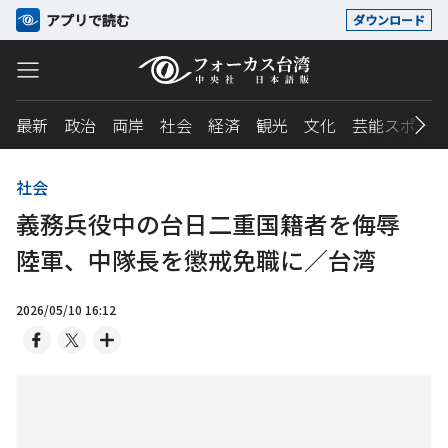
アプリで読む
ダウンロード
最新
政治
両岸
社会
経済
観光
文化
芸能スポーツ
社会
義務兵役中の台日二重国籍者を侮辱
陸軍、中隊長を懲戒免職に／台湾
2026/05/10 16:12