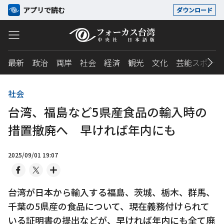
アプリで読む
ダウンロード
最新
政治
両岸
社会
経済
観光
文化
芸能スポーツ
社会
台湾、福島など5県産食品の輸入時の
措置撤廃へ 早ければ年内にも
2025/09/01 19:07
台湾が日本から輸入する福島、茨城、栃木、群馬、
千葉の5県産の食品について、現在義務付けられて
いる証明書の提出などが、早ければ年内にも全て廃