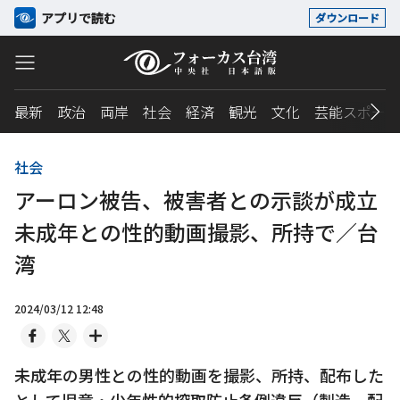
アプリで読む
ダウンロード
最新
政治
両岸
社会
経済
観光
文化
芸能スポーツ
社会
アーロン被告、被害者との示談が成立
未成年との性的動画撮影、所持で／台
湾
2024/03/12 12:48
未成年の男性との性的動画を撮影、所持、配布した
として児童・少年性的搾取防止条例違反（製造、配