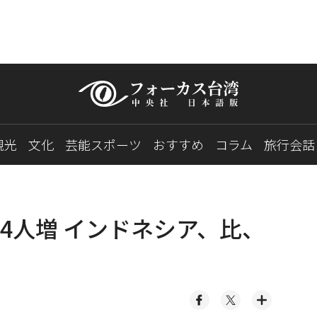
観光
文化
芸能スポーツ
おすすめ
コラム
旅行会話
4人増 インドネシア、比、