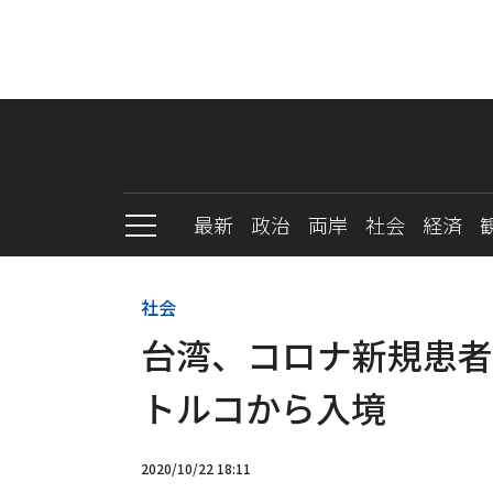
最新
政治
両岸
社会
経済
社会
台湾、コロナ新規患者
トルコから入境
2020/10/22 18:11