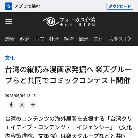
アプリで読む
ダウンロード
最新
政治
両岸
社会
経済
観光
文化
芸能スポーツ
文化
台湾の縦読み漫画家発掘へ 楽天グルー
プらと共同でコミックコンテスト開催
2025/06/04 13:45
台湾のコンテンツの海外展開を支援する「台湾クリ
エイティブ・コンテンツ・エイジェンシー」（文化
内容策進院、文策院）は楽天グループなどと共同