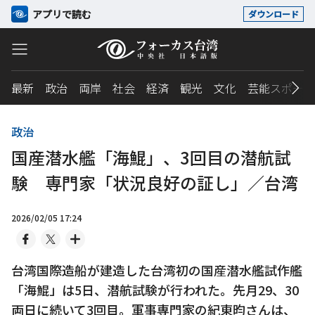
アプリで読む
ダウンロード
最新
政治
両岸
社会
経済
観光
文化
芸能スポーツ
政治
国産潜水艦「海鯤」、3回目の潜航試
験 専門家「状況良好の証し」／台湾
2026/02/05 17:24
台湾国際造船が建造した台湾初の国産潜水艦試作艦
「海鯤」は5日、潜航試験が行われた。先月29、30
両日に続いて3回目。軍事専門家の紀東昀さんは、