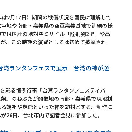
年は2月17日）期間の戦備状況を国民に理解して
駐屯地や南部・嘉義県の空軍嘉義基地で訓練の様
地では国産の地対空ミサイル「陸射剣2型」や高
」が、この時期の演習としては初めて披露され
台湾ランタンフェスで展示 台湾の神が題
宵節を彩る恒例行事「台湾ランタンフェスティバ
た祭」のねぶたが開催地の南部・嘉義県で現地制
れる媽祖や虎爺といった神を題材とする。制作に
が26日、台北市内で記者会見に参加した。