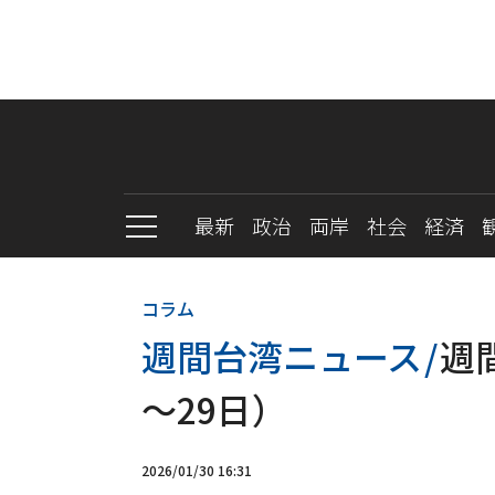
最新
政治
両岸
社会
経済
コラム
週間台湾ニュース
/
週
～29日）
2026/01/30 16:31