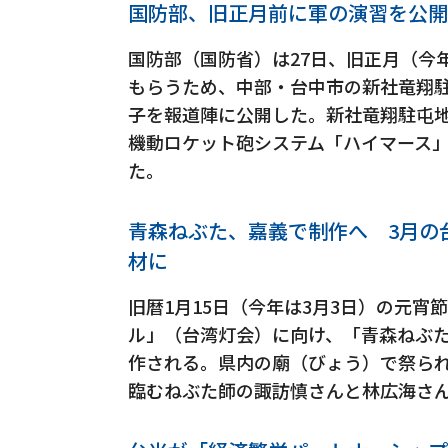
国防部、旧正月前に軍の演習を公開
国防部（国防省）は27日、旧正月（今
もらうため、中部・台中市の新社竜翔
子を報道陣に公開した。新社竜翔駐屯
機動ロケット砲システム「ハイマース
た。
青森ねぶた、嘉義で制作へ 3月の
材に
旧暦1月15日（今年は3月3日）の元
ル」（台湾灯会）に向け、「青森ねぶ
作される。県内の廟（びょう）で祭ら
臨むねぶた師の諏訪慎さんと林広海さん