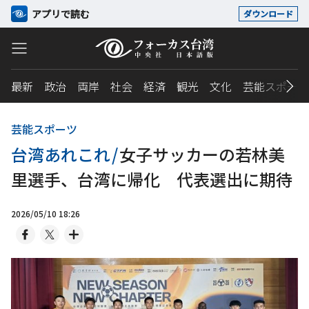
アプリで読む
ダウンロード
最新
政治
両岸
社会
経済
観光
文化
芸能スポーツ
芸能スポーツ
台湾あれこれ
/
女子サッカーの若林美
里選手、台湾に帰化 代表選出に期待
2026/05/10 18:26