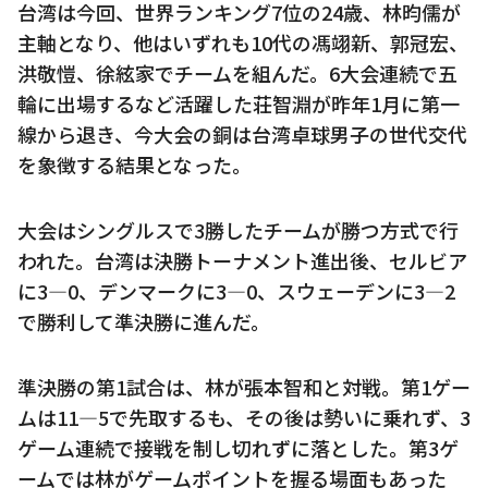
台湾は今回、世界ランキング7位の24歳、林昀儒が
主軸となり、他はいずれも10代の馮翊新、郭冠宏、
洪敬愷、徐絃家でチームを組んだ。6大会連続で五
輪に出場するなど活躍した荘智淵が昨年1月に第一
線から退き、今大会の銅は台湾卓球男子の世代交代
を象徴する結果となった。
大会はシングルスで3勝したチームが勝つ方式で行
われた。台湾は決勝トーナメント進出後、セルビア
に3―0、デンマークに3―0、スウェーデンに3―2
で勝利して準決勝に進んだ。
準決勝の第1試合は、林が張本智和と対戦。第1ゲー
ムは11―5で先取するも、その後は勢いに乗れず、3
ゲーム連続で接戦を制し切れずに落とした。第3ゲ
ームでは林がゲームポイントを握る場面もあった