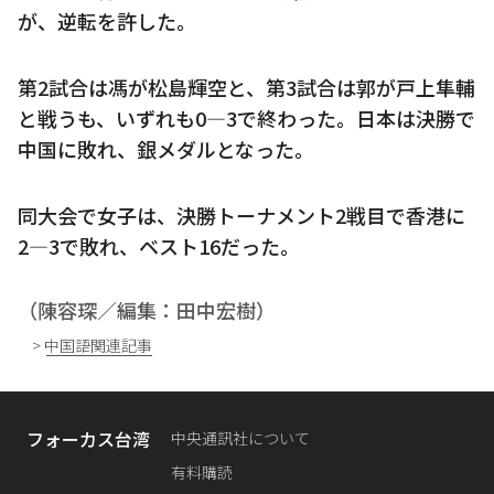
が、逆転を許した。
第2試合は馮が松島輝空と、第3試合は郭が戸上隼輔
と戦うも、いずれも0―3で終わった。日本は決勝で
中国に敗れ、銀メダルとなった。
同大会で女子は、決勝トーナメント2戦目で香港に
2―3で敗れ、ベスト16だった。
（陳容琛／編集：田中宏樹）
> 中国語関連記事
フォーカス台湾
中央通訊社について
有料購読