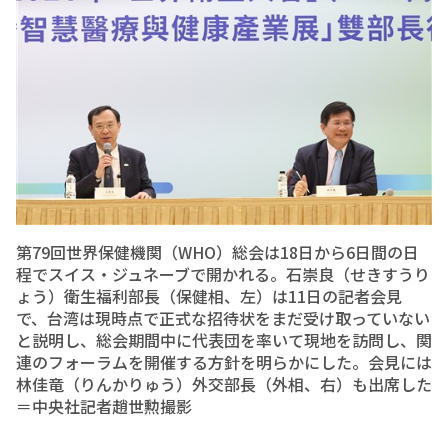
第79回世界保健機関（WHO）総会は18日から6日間の日
程でスイス・ジュネーブで開かれる。石崇良（せきすうり
ょう）衛生福利部長（保健相、左）は11日の記者会見
で、台湾は現時点で正式な招待状をまだ受け取っていない
と説明し、総会期間中に代表団を率いて現地を訪問し、関
連のフォーラムを開催する方針を明らかにした。会見には
林佳竜（りんかりゅう）外交部長（外相、右）も出席した
＝中央社記者趙世勲撮影