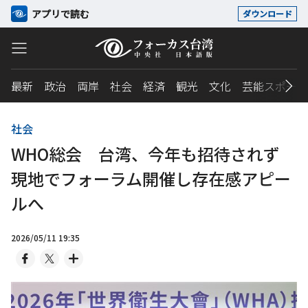
アプリで読む
ダウンロード
最新
政治
両岸
社会
経済
観光
文化
芸能スポーツ
社会
WHO総会 台湾、今年も招待されず
現地でフォーラム開催し存在感アピー
ルへ
2026/05/11 19:35