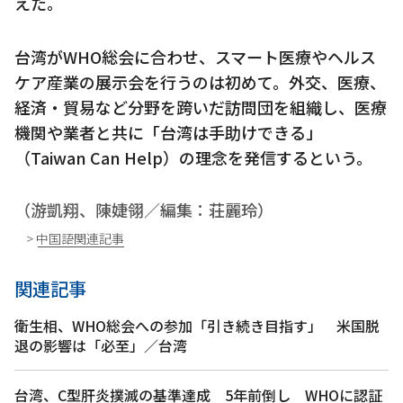
えた。
台湾がWHO総会に合わせ、スマート医療やヘルス
ケア産業の展示会を行うのは初めて。外交、医療、
経済・貿易など分野を跨いだ訪問団を組織し、医療
機関や業者と共に「台湾は手助けできる」
（Taiwan Can Help）の理念を発信するという。
（游凱翔、陳婕翎／編集：荘麗玲）
> 中国語関連記事
関連記事
衛生相、WHO総会への参加「引き続き目指す」 米国脱
退の影響は「必至」／台湾
台湾、C型肝炎撲滅の基準達成 5年前倒し WHOに認証