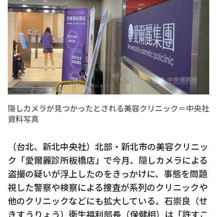
隠しカメラが見つかったとされる美容クリニック＝中央社
資料写真
（台北、新北中央社）北部・新北市の美容クリニッ
ク「愛爾麗診所板橋店」で今月、隠しカメラによる
盗撮の疑いが浮上したのをきっかけに、事態を問題
視した警察や検察による捜査が系列のクリニックや
他のクリニックなどにも拡大している。石崇良（せ
きすうりょう）衛生福利部長（保健相）は「許すこ