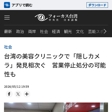
アプリで読む
ダウンロード
最新
政治
両岸
社会
経済
観光
文化
芸能スポーツ
社会
台湾の美容クリニックで「隠しカメ
ラ」発見相次ぐ 営業停止処分の可能
性も
2026/05/12 19:59