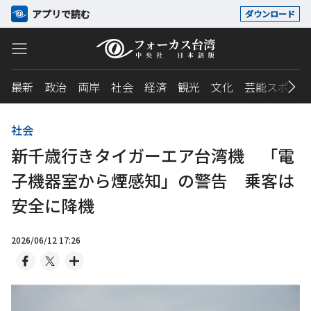
アプリで読む
ダウンロード
最新
政治
両岸
社会
経済
観光
文化
芸能スポーツ
社会
新千歳行きタイガーエア台湾機 「電
子機器室から煙感知」の警告 乗客は
安全に降機
2026/06/12 17:26