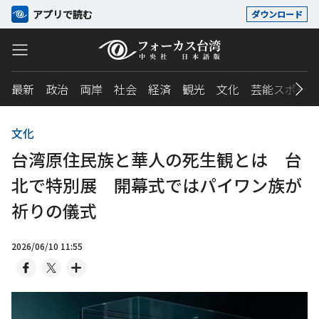
アプリで読む
ダウンロード
最新
政治
両岸
社会
経済
観光
文化
芸能スポーツ
文化
台湾原住民族と華人の死生観とは 台
北で特別展 開幕式ではパイワン族が
祈りの儀式
2026/06/10 11:55