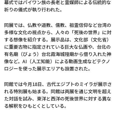
幕式ではパイワン族の長老と霊媒師による伝統的な
祈りの儀式が執り行われた。
同展では、仏教や道教、儒教、祖霊信仰など台湾の
多様な文化の視点から、人々の「死後の世界」に対
する想像を紹介する。展示品は、文化部（文化省）
に重要古物に指定されている巨大な仏画や、台北の
有名廟（びょう）台北霞海城隍廟から借り入れた神
像など。AI（人工知能）による動画生成などテクノ
ロジーを使った展示エリアも設置された。
同館では今月18日、古代エジプトのミイラが展示さ
れる特別展も始まる。同館は両展を通じ文明を超え
た対話を試み、東洋と西洋の死後世界に対する異な
る解釈をひもとくとしている。