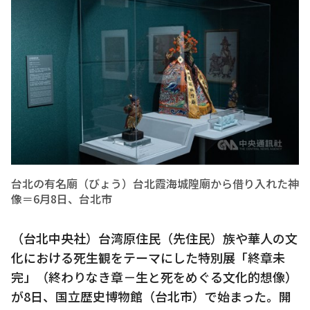
台北の有名廟（びょう）台北霞海城隍廟から借り入れた神
像＝6月8日、台北市
（台北中央社）台湾原住民（先住民）族や華人の文
化における死生観をテーマにした特別展「終章未
完」（終わりなき章－生と死をめぐる文化的想像）
が8日、国立歴史博物館（台北市）で始まった。開