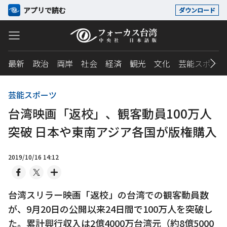
アプリで読む
ダウンロード
最新
政治
両岸
社会
経済
観光
文化
芸能スポーツ
芸能スポーツ
台湾映画「返校」、観客動員100万人
突破 日本や東南アジア各国が版権購入
2019/10/16 14:12
台湾スリラー映画「返校」の台湾での観客動員数
が、9月20日の公開以来24日間で100万人を突破し
た。累計興行収入は2億4000万台湾元（約8億5000