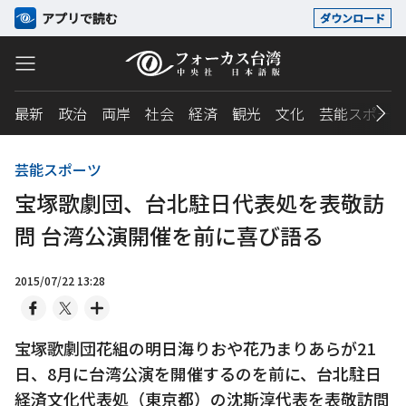
アプリで読む
ダウンロード
最新
政治
両岸
社会
経済
観光
文化
芸能スポーツ
芸能スポーツ
宝塚歌劇団、台北駐日代表処を表敬訪
問 台湾公演開催を前に喜び語る
2015/07/22 13:28
宝塚歌劇団花組の明日海りおや花乃まりあらが21
日、8月に台湾公演を開催するのを前に、台北駐日
経済文化代表処（東京都）の沈斯淳代表を表敬訪問