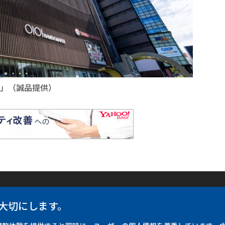
」（誠品提供）
各国語サイト
SNS公式
について
フォーカス台湾
Fac
大切にします。
中央通訊社
X（旧
問い合わせ
Focus Taiwan
Inst