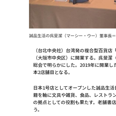
誠品生活の呉旻潔（マーシー・ウー）董事長＝
（台北中央社）台湾発の複合型百貨店
（大阪市中央区）に開業する。呉旻潔（
総会で明らかにした。2019年に開業
本2店舗目となる。
日本1号店としてオープンした誠品生活
籍を軸に文具や雑貨、食品、レストラ
の拠点としての役割も果たす。老舗書
う。