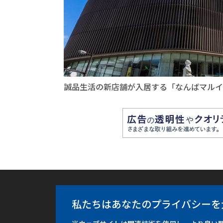
誠品生活の新店舗が入居する「なんばマルイ
フォーカス台湾
中央通訊社
私たちはあなたのプライバシーを
有料購読
ご意見・お