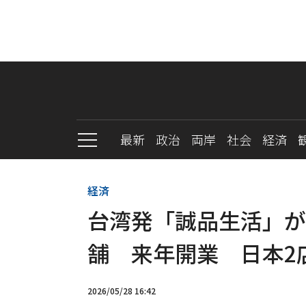
最新
政治
両岸
社会
経済
経済
台湾発「誠品生活」が
舗 来年開業 日本2
2026/05/28 16:42