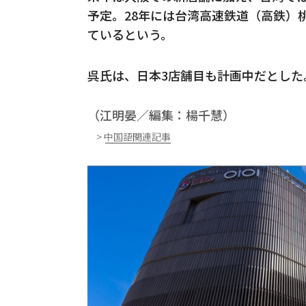
予定。28年には台湾高速鉄道（高鉄）桃
ているという。
呉氏は、日本3店舗目も計画中だとした
（江明晏／編集：楊千慧）
> 中国語関連記事