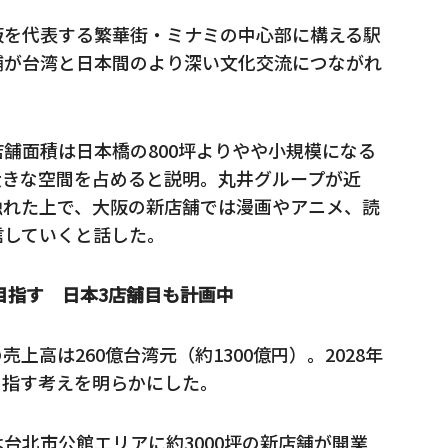
阪を代表する繁華街・ミナミの中心部に構える駅
舗が台湾と日本間のより深い文化交流につながれ
舗面積は日本橋の800坪よりやや小規模になる
大きな空間を占めると説明。丸井グループが近
触れた上で、大阪の新店舗では漫画やアニメ、読
信していくと話した。
目指す 日本3店舗目も計画中
高は260億台湾元（約1300億円）。2028年
を目指す考えを明らかにした。
台北市公館エリアに約3000坪の新店舗が開業