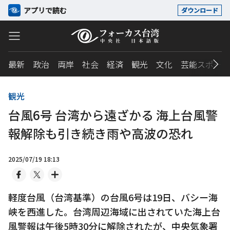
アプリで読む
ダウンロード
最新
政治
両岸
社会
経済
観光
文化
芸能スポーツ
観光
台風6号 台湾から遠ざかる 海上台風警
報解除も引き続き雨や高波の恐れ
2025/07/19 18:13
軽度台風（台湾基準）の台風6号は19日、バシー海
峡を西進した。台湾周辺海域に出されていた海上台
風警報は午後5時30分に解除されたが、中央気象署