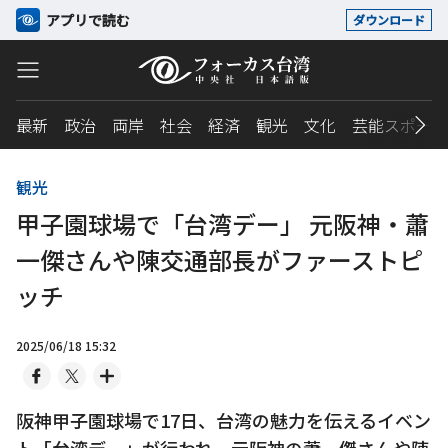
アプリで読む
ダウンロード
最新
政治
両岸
社会
経済
観光
文化
芸能スポーツ
観光
甲子園球場で「台湾デー」 元阪神・蕭
一傑さんや陳交通部長がファーストピ
ッチ
2025/06/18 15:32
阪神甲子園球場で17日、台湾の魅力を伝えるイベン
ト「台湾デー」が行われ、元阪神の蕭一傑さんや陳