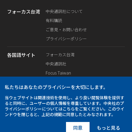
フォーカス台湾
中央通訊社について
有料購読
ご意見・お問い合わせ
プライバシーポリシー
各国語サイト
フォーカス台湾
中央通訊社
Focus Taiwan
Fokus Taiwan
私たちはあなたのプライバシーを大切にします。
SNS公式
当ウェブサイトは関連技術を使用し、より良い閲覧体験を提供す
Facebook
ると同時に、ユーザーの個人情報を尊重しています。中央社のプ
X（旧Twitter）
ライバシーポリシーについてはこちらをご覧ください。このウイ
ンドウを閉じると、上記の規範に同意したとみなされます。
Instagram
同意
もっと見る
iOS