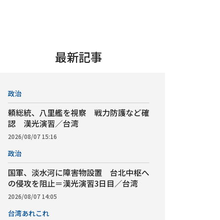
最新記事
政治
頼総統、八里艦を視察 戦力防護など確
認 漢光演習／台湾
2026/08/07 15:16
政治
国軍、淡水河に障害物設置 台北中枢へ
の侵攻を阻止＝漢光演習3日目／台湾
2026/08/07 14:05
台湾あれこれ