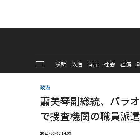
最新
政治
両岸
社会
経済
政治
蕭美琴副総統、パラオ
で捜査機関の職員派遣
2026/06/09 14:09