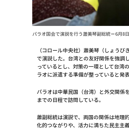
パラオ国会で演説を行う蕭美琴副総統＝6月8
（コロール中央社）蕭美琴（しょうびき
で演説した。台湾との友好関係を強調
っているとし、対策の一環として台湾
ラオに派遣する準備が整っていると発
パラオは中華民国（台湾）と外交関係を
までの日程で訪問している。
蕭副総統は演説で、両国の関係は地理
化的つながりや、活力に満ちた民主主