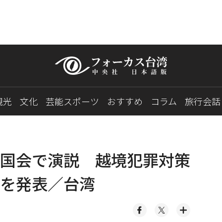
観光
文化
芸能スポーツ
おすすめ
コラム
旅行会話
国会で演説 越境犯罪対策
を発表／台湾