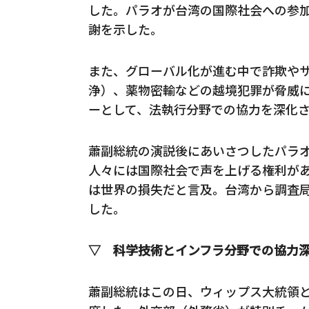
した。パラオが台湾の国際社会への参
謝を示した。
また、グローバル化が進む中で詐欺や
浄）、薬物密輸などの越境犯罪が脅威
ーとして、法執行分野での協力を深化
蕭副総統の演説後にあいさつしたパラオ
人々には国際社会で声を上げる権利が
は世界の損失だと言及。台湾から調査
した。
▽ 科学技術とインフラ分野での協力
蕭副総統はこの日、ウィップス大統領