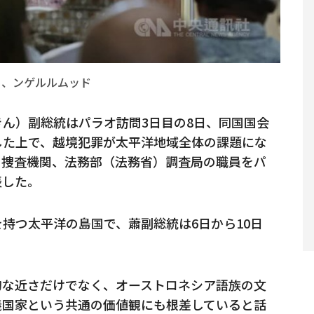
日、ンゲルルムッド
ん）副総統はパラオ訪問3日目の8日、同国国会
した上で、越境犯罪が太平洋地域全体の課題にな
の捜査機関、法務部（法務省）調査局の職員をパ
表した。
持つ太平洋の島国で、蕭副総統は6日から10日
的な近さだけでなく、オーストロネシア語族の文
義国家という共通の価値観にも根差していると話