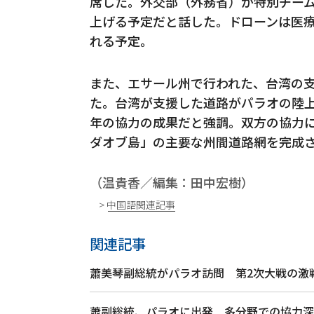
席した。外交部（外務省）が特別チー
上げる予定だと話した。ドローンは医
れる予定。
また、エサール州で行われた、台湾の
た。台湾が支援した道路がパラオの陸上
年の協力の成果だと強調。双方の協力に
ダオブ島」の主要な州間道路網を完成
（温貴香／編集：田中宏樹）
> 中国語関連記事
関連記事
蕭美琴副総統がパラオ訪問 第2次大戦の激
蕭副総統、パラオに出発 多分野での協力深