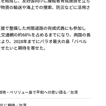
ムを結成し、友好国向けに操縦者育成施設を立ち
療物資の輸送や海上での捜索、防災などに活用さ
支援で整備した州間道路の完成式典にも参加し
交通網の約68％を占めるまでになり、両国の長
より、2028年までにパラオ最大の島「バベル
させたいと期待を寄せた。
戦地・ペリリュー島で平和への思い語る／台湾
化に期待／台湾