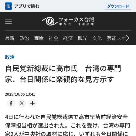
アプリで読む
ダウンロード
最新
政治
両岸
社会
経済
観光
文化
芸能スポーツ
政治
自民党新総裁に高市氏 台湾の専門
家、台日関係に楽観的な見方示す
2025/10/05 13:41
4日に行われた自民党総裁選で高市早苗前経済安全
保障担当相が選出された。これを受け、台湾の専門
家2人が中央社の取材に応じ、いずれも台日関係に